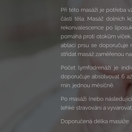
Při této masáži je potřeba 
části těla. Masáž dolních k
rekonvalescence po liposuk
pomáhá proti otokům víček,
ablaci prsu se doporučuje 
střídat masáž zaměřenou na d
Počet lymfodrenáží je ind
doporučuje absolvovat 6 a
min. jednou měsíčně.
Po masáži (nebo následující
lehké stravování a vyvarovat 
Doporučená délka masáže: