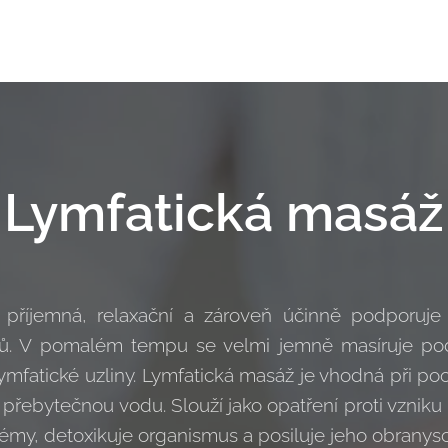
Lymfatická masáž
 příjemná, relaxační a zároveň účinně podporuje 
nů. V pomalém tempu se velmi jemně masíruje po
lymfatické uzliny. Lymfatická masáž je vhodná při p
a přebytečnou vodu. Slouží jako opatření proti vzniku
blémy, detoxikuje organismus a posiluje jeho obranys