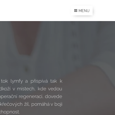
MENU
tok lymfy a přispívá tak k
dkoží v místech, kde vedou
ooperační regeneraci, dovede
 křečových žil, pomáhá v boji
chopnost.