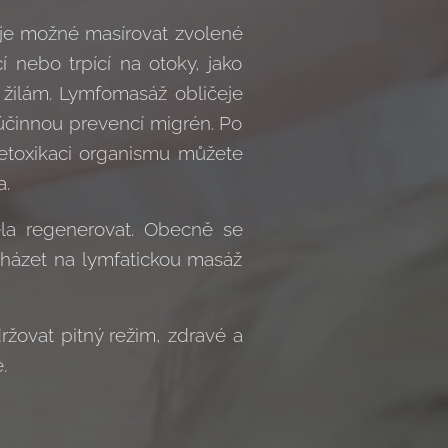
é je možné masírovat zvolené
í nebo trpící na otoky, jako
 žilám. Lymfomasáž obličeje
účinnou prevencí migrén. Po
detoxikaci organismu můžete
a.
ěla regenerovat. Obecně se
házet na lymfatickou masáž
ržovat pitný režim, zdravé a
.