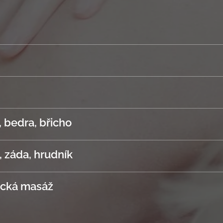
y
y
, bedra, břicho
, záda, hrudník
ická masáž