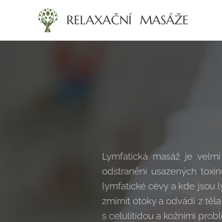
RELAXAČNÍ MASÁŽE
Lymfatická masáž je velmi
odstranění usazených toxi
lymfatické cévy a kde jsou 
zmírnit otoky a odvádí z těl
s celulitidou a kožními pro