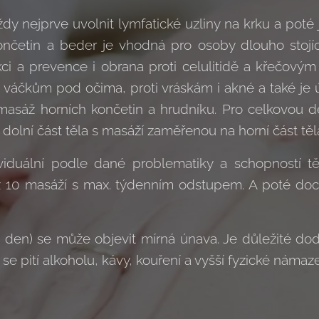
vždy nejprve uvolnit lymfatické uzliny na krku a pot
ončetin a beder je vhodná pro osoby dlouho stojíc
ci a prevence i obrana proti celulitidě a křečovým
 váčkům pod očima, proti vráskám i akné a také je 
masáž horních končetin a hrudníku. Pro celkovou 
olní část těla s masáží zaměřenou na horní část těl
ividuální podle dané problematiky a schopností t
ž 10 masáží s max. týdenním odstupem. A poté doc
 den) se může objevit mírná únava. Je důležité dod
se pití alkoholu, kávy, kouření a vyšší fyzické námaze