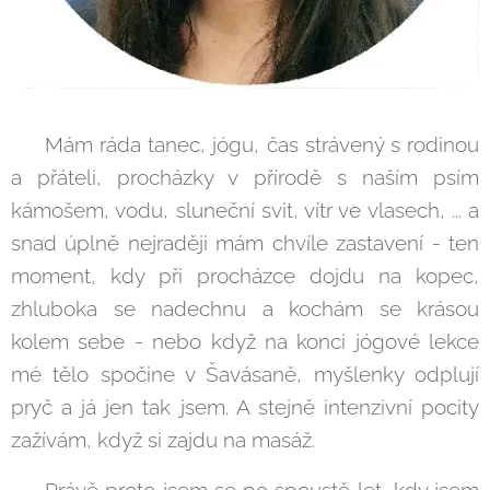
Mám ráda tanec, jógu, čas strávený s rodinou
a přáteli, procházky v přírodě s naším psím
kámošem, vodu, sluneční svit, vítr ve vlasech, ... a
snad úplně nejraději mám chvíle zastavení - ten
moment, kdy při procházce dojdu na kopec,
zhluboka se nadechnu a kochám se krásou
kolem sebe - nebo když na konci jógové lekce
mé tělo spočine v Šavásaně, myšlenky odplují
pryč a já jen tak jsem. A stejně intenzivní pocity
zažívám, když si zajdu na masáž.
Právě proto jsem se po spoustě let, kdy jsem