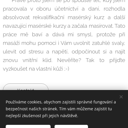
pracovala v oboru účetnictví a daní, rozhodla
absolvovat rekvalifikační masérský kurz a další
navazující masérské kurzy a začala masírovat. Tato
práce mě baví a dává mi smysl, protože při
masáži mohu pomoci i Vám uvolnit zatuhlé svaly,
ulevit od stresu a napětí, odpočinout si a najít
znovu vnitřní klid. Nevěříte? Tak to přijďte
vyzkoušet na vlastní kůži ;-)
Kontakt
Používáme cookies, abychom zajistili správné fungování a
bezpečnost našich stránek. Tím vám můžeme zajistit tu
nejlepší zkušenost při jejich návštěvě.
Martina Gončarová, Všechna práva vyhrazena 2023